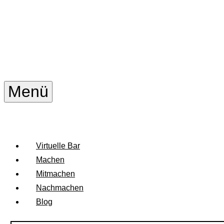
Zum
Inhalt
springen
Menü
TRINK—GENOSSE
Wir wollen nicht nur mit dir trinken.
Virtuelle Bar
Machen
Mitmachen
Nachmachen
Blog